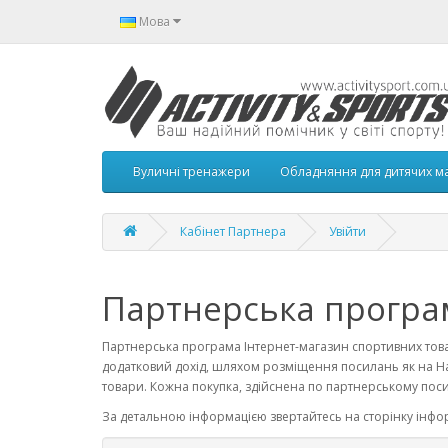
Мова
Вуличні тренажери
Обладняння для дитячих м
Кабінет Партнера
Увійти
Партнерська програ
Партнерська програма Інтернет-магазин спортивних това
додатковий дохід, шляхом розміщення посилань як на Наш
товари. Кожна покупка, здійснена по партнерському поси
За детальною інформацією звертайтесь на сторінку інфор