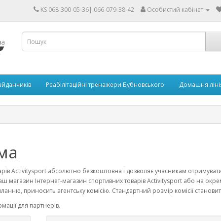
KS 068-300-05-36| 066-079-38-42
Особистий кабінет
айданчиків
Реабілітаційні тренажери Бубновського
Домашня ліні
ма
рів Activitysport абсолютно безкоштовна і дозволяє учасникам отримуват
 магазин Інтернет-магазин спортивних товарів Activitysport або на окре
ланню, приносить агентську комісію. Стандартний розмір комісії становит
мації для партнерів.