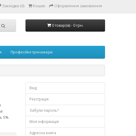
Закладки (0)
Кошик
Оформлення замовлення
0 товар(ів) - 0 грн.
я
Професійні тренажери
Вхід
Реєстрація
и
Забули пароль?
мі
ь 5%.
Моя інформація
Адресна книга