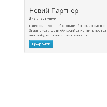
Новий Партнер
Я не є партнером.
Натисніть Вперед щоб створити обліковий запис парт
Зверніть увагу, що ця обліковий запис ніяк не пов'яза
якою-небудь облікового запису покупця!
Продовжити