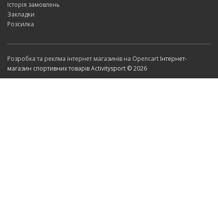
Історія замовлень
Закладки
Розсилка
Розробка та реклма інтернет магазинів на Opencart
Інтернет-
магазин спортивних товарів Activitysport © 2026