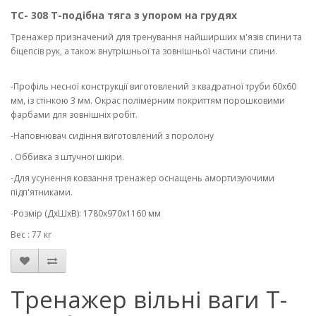
ТС- 308 Т-подібна тяга з упором на грудях
Тренажер призначений для тренування найширших м'язів спини та
біцепсів рук, а також внутрішньої та зовнішньої частини спини.
-Профіль несної конструкції виготовлений з квадратної труби 60х60
мм, із стінкою 3 мм. Окрас полімерним покриттям порошковими
фарбами для зовнішніх робіт.
-Наповнювач сидіння виготовлений з поролону
. Оббивка з штучної шкіри.
-Для усунення ковзання тренажер оснащень амортизуючими
підп'ятниками.
-Розмір (ДхШхВ): 1780х970х1160 мм
Вес : 77 кг
Тренажер вільні ваги Т-