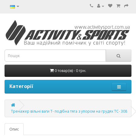
0 товар(ів) - 0 грн.
Категорії
Тренажер вільні ваги Т- подібна тяга з упором на грудях ТС- 308
Опис