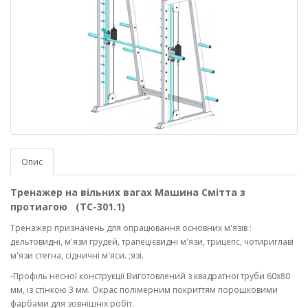
Опис
Тренажер на вільних вагах Машина Смітта з
протиагою (ТС-301.1)
Тренажер призначень для опрацювання основних м'язів :
дельтовидні, м'язи грудей, трапецієвидні м'язи, трицепс, чотириглаві
м'язи стегна, сідничні м'яси. ;язі.
-Профіль несної конструкції Виготовлений з квадратної труби 60х80
мм, із стінкою 3 мм. Окрас полімерним покриттям порошковими
фарбами для зовнішніх робіт.