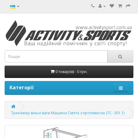
0 товар(ів) - 0 грн.
Категорії
Тренажер вільні ваги Машина Смітта з противагою (ТС- 301.1)