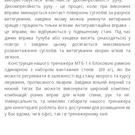
Декомпресійність руху - це процес, коли при виконанні
вправи зменшується контакт поверхонь суглобів за рахунок
витягування, завдяки якому можна уникнути витирання
хрящів і працюють тільки м'язам. Антигравітаційна вправа -
це вправи, які відбуваються у підвішеному стані. Під час
даних вправа тулуба або кінцівки висять (знаходяться) у
повітрі і завдяки цьому досягається максимальне
розвантаження суглобів та витягування хворих м'язів та
зв'язок.
Конструкція нашого тренажера МТБ-1 є блоковою рамкою
одинарною з набором вантажних стеків (60 кг), які Ви
можете регулювати в залежності від стану хворого та курсу
лікування, прописаного лікарем. Завдяки вільній верхній та
нижній тягах Ви можете виконувати широкий комплекс
комбінацій різних вправ для м'язів спини, рук та ніг.
Універсальність та невеликі габарити нашого тренажера
для кінезітерапії роблять його доступним для розміщення як
у Вас вдома, чи в офісі, так і в тренажерному залі.