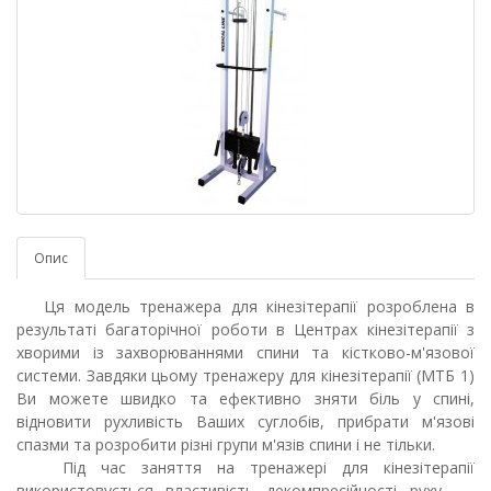
Опис
Ця модель тренажера для кінезітерапії розроблена в
результаті багаторічної роботи в Центрах кінезітерапії з
хворими із захворюваннями спини та кістково-м'язової
системи. Завдяки цьому тренажеру для кінезітерапії (МТБ 1)
Ви можете швидко та ефективно зняти біль у спині,
відновити рухливість Ваших суглобів, прибрати м'язові
спазми та розробити різні групи м'язів спини і не тільки.
Під час заняття на тренажері для кінезітерапії
використовується властивість декомпресійності руху,