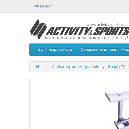
Мова
Вуличні тренажери
Обладняння для дитячих м
Стойка під гантелі (для набору з 6 пар) ( ТС- 