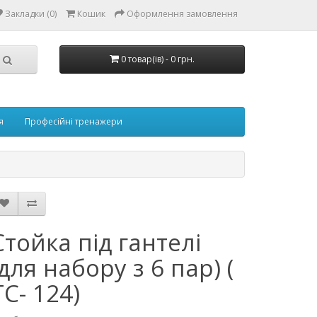
Закладки (0)
Кошик
Оформлення замовлення
0 товар(ів) - 0 грн.
я
Професійні тренажери
Стойка під гантелі
(для набору з 6 пар) (
ТС- 124)