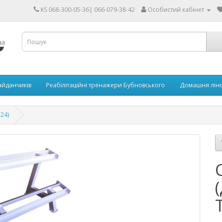
KS 068-300-05-36| 066-079-38-42
Особистий кабінет
айданчиків
Реабілітаційні тренажери Бубновського
Домашня ліні
124)