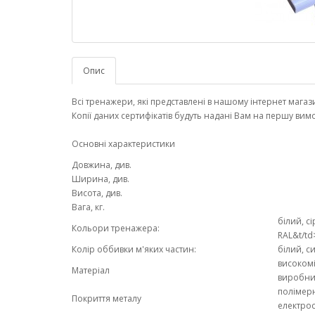
Опис
Всі тренажери, які представлені в нашому інтернет мага
Копії даних сертифікатів будуть надані Вам на першу в
Основні характеристики
Довжина, див.
Ширина, див.
Висота, див.
Вага, кг.
білий, с
Кольори тренажера:
RAL&t/td
Колір оббивки м'яких частин:
білий, с
високомі
Матеріал
виробни
полімер
Покриття металу
електро