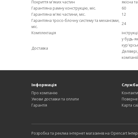
Покриття м'яких частин
якісна т
Гарантіяна рамну конструкцію, міс.
60
Гарантіяна м'які частини, міс.
12
Гарантіяна тросо-блочну систему та механізми,
24
міс.
Комплектація
інструкц
у будь-я
кур'єрс
Доставка
Делівері
компані
Інформація
Служба
Про компанію
Контакт
Умови доставки та оплати
Поверне
Гарантія
Карта са
Розробка та реклма інтернет магазинів на Opencart
Інтер