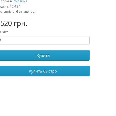
иробник:
Украина
дель: ТС-124
ступність: Є в наявності
520 грн.
лькість
Купити
Купить быстро