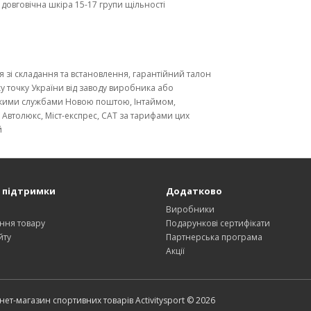
а довговічна шкіра 15-17 групи щільності
ія зі складання та встановлення, гарантійний талон
ку точку України від заводу виробника або
ькими службами Новою поштою, Інтаймом,
, Автолюкс, Міст-експрес, CAT за тарифами цих
й
 підтримки
Додатково
и
Виробники
ння товару
Подарункові сертифікати
йту
Партнерська програма
Акції
нет-магазин спортивних товарів Activitysport © 2026