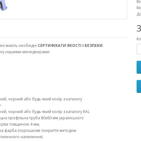
В
Мо
До
3
Кі
зині мають необхідні
СЕРТИФІКАТИ ЯКОСТІ І БЕЗПЕКИ
.
имогу нашими менеджерами.
ірий, чорний або будь-який колір з каталогу
>
иній, чорний або будь-який колір з каталогу RAL
цна профільна труба 80х60 мм українського
цтва товщиною 4 мм,
на фарба (порошкове покриття методом
статичного напилення)