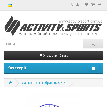
0 товар(ів) - 0 грн.
Категорії
Лаз-місток Еквілібрист (DIO616)