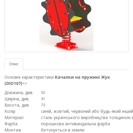
Опис
Основні характеристики
Качалки на пружині Жук
(DIO107)
<>
Довжина, див.
92
Ширіна, див.
41
Висота, див.
70
Колір
синій, жовтий, червоний або будь-який інший
Матеріал
сталь українського виробництва толщиною в
Фарба
порошкова антивандальна фарба
Монтаж
бетонується в землю