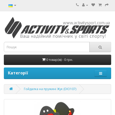
0 товар(ів) - 0 грн.
Категорії
Гойдалка на пружині Жук (DIO107)