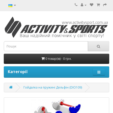
0 товар(ів) - 0 грн.
Категорії
Гойдалка на пружині Дельфін (DIO109)