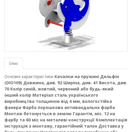
Опис
Основні характеристики
Качалки на пружині Дельфін
(DIO109)
Довжина, див.
92
Ширіна, див.
41
Висота, див.
70
Колір
синій, жовтий, червоний або будь-який
інший колір
Матеріал
сталь українського
виробництва толщиною від 4 мм, вологостійка
фанера
Фарба
порошкова антивандальна фарба
Монтаж
бетонується в землю
Гарантія, міс.
12 на
фарбу та 60 міс на металеві конструкції
Комплектація
інструкція з монтажу, гарантійний талон
Доставка
у