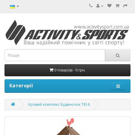
0 товар(ів) - 0 грн.
Категорії
Ігровий комплекс Будиночок T816