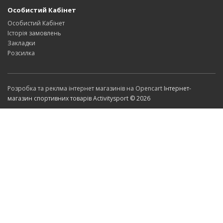
Особистий Кабінет
Особистий Кабінет
Історія замовлень
Закладки
Розсилка
Розробка та реклма інтернет магазинів на Opencart
Інтернет-
магазин спортивних товарів Activitysport © 2026