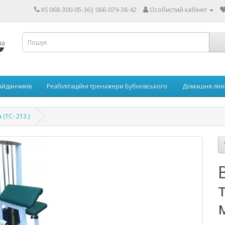
KS 068-300-05-36| 066-079-38-42
Особистий кабінет
айданчиків
Реабілітаційні тренажери Бубновського
Домашня ліні
(ТС- 213 )