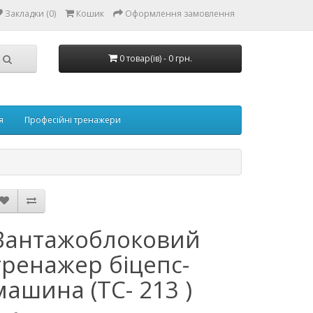
Закладки (0)
Кошик
Оформлення замовлення
0 товар(ів) - 0 грн.
я
Професійні тренажери
Вантажоблоковий
тренажер біцепс-
машина (ТС- 213 )