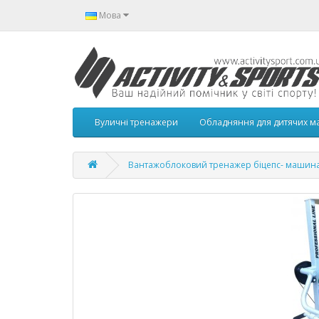
Мова
Вуличні тренажери
Обладняння для дитячих м
Вантажоблоковий тренажер біцепс- машина 