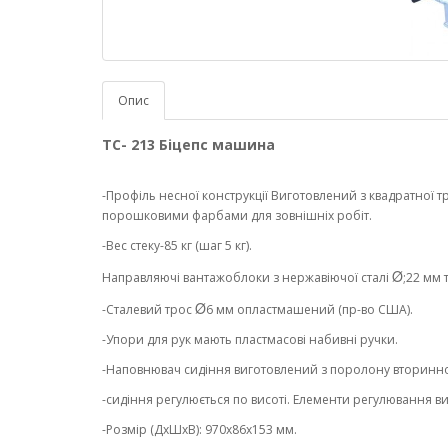
Опис
ТС- 213 Біцепс машина
-Профіль несної конструкції Виготовлений з квадратної т
порошковими фарбами для зовнішніх робіт.
-Вес стеку-85 кг (шаг 5 кг).
Ø
Направляючі вантажоблоки з нержавіючої сталі
;22 мм
Ø
-Сталевий трос
6 мм опластмашений (пр-во США).
-Упори для рук мають пластмасові набивні ручки.
-Наповнювач сидіння виготовлений з поролону вторинно
-сидіння регулюється по висоті. Елементи регулювання ви
-Розмір (ДхШхВ): 970х86х153 мм.