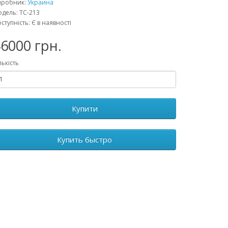
иробник:
Украина
дель: ТС-213
ступність: Є в наявності
6000 грн.
лькість
Купити
Купить быстро