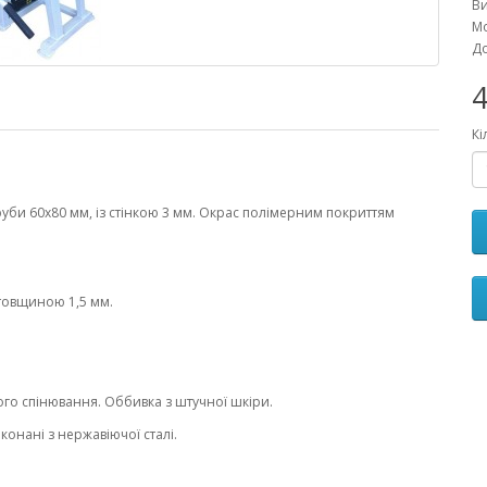
В
Мо
До
4
Кі
руби 60х80 мм, із стінкою 3 мм. Окрас полімерним покриттям
 товщиною 1,5 мм.
го спінювання. Оббивка з штучної шкіри.
конані з нержавіючої сталі.