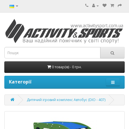
0 товар(ів) - 0 грн.
Категорії
Дитячий ігровий комплекс Автобус (DIO - 407)