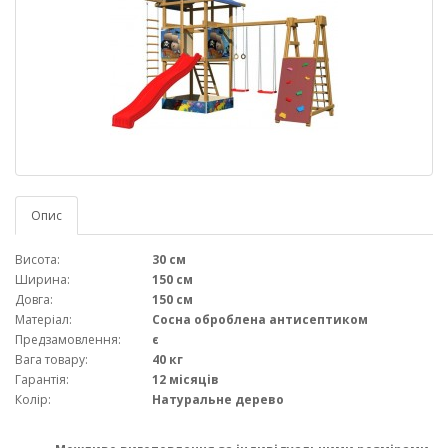
Опис
Висота:
30 см
Ширина:
150 см
Довга:
150 см
Матеріал:
Сосна оброблена антисептиком
Предзамовлення:
є
Вага товару:
40 кг
Гарантія:
12 місяців
Колір:
Натуральне дерево