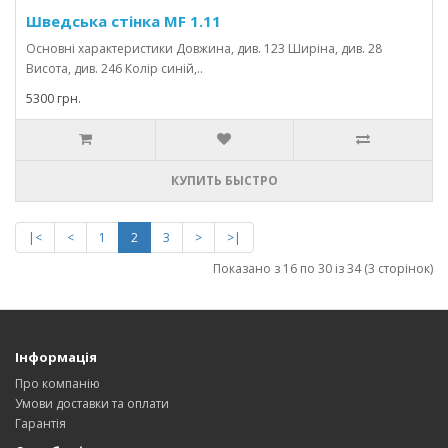
Шведська стінка MF 1.11
Основні характеристики Довжина, див. 123 Ширіна, див. 28
Висота, див. 246 Колір синій,..
5300 грн.
КУПИТЬ БЫСТРО
|<
<
1
2
3
>
>|
Показано з 16 по 30 із 34 (3 сторінок)
Інформація
Про компанію
Умови доставки та оплати
Гарантія