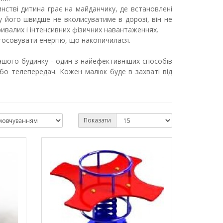
стві дитина грає на майданчику, де встановлені
у його швидше не вколисуватиме в дорозі, він не
валих і інтенсивних фізичних навантаженнях.
тосовувати енергію, що накопичилася.
ого будинку - один з найефективніших способів
або телепередач. Кожен малюк буде в захваті від
Показати