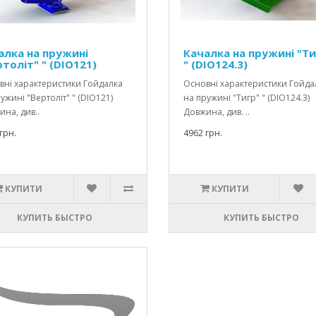
алка на пружині
Качалка на пружині "Ти
толіт" " (DІO121)
" (DІO124.3)
вні характеристики Гойдалка
Основні характеристики Гойда
ужині "Вертоліт" " (DIO121)
на пружині "Тигр" " (DIO124.3)
на, див..
Довжина, див. ..
грн.
4962 грн.
КУПИТИ
КУПИТИ
КУПИТЬ БЫСТРО
КУПИТЬ БЫСТРО