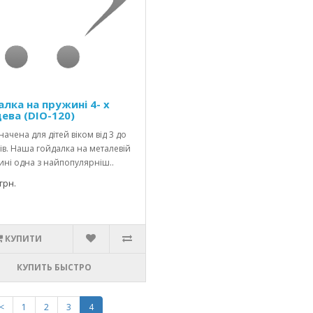
алка на пружині 4- х
цева (DІO-120)
ачена для дітей віком від 3 до
ів. Наша гойдалка на металевій
ні одна з найпопулярніш..
грн.
КУПИТИ
КУПИТЬ БЫСТРО
<
1
2
3
4