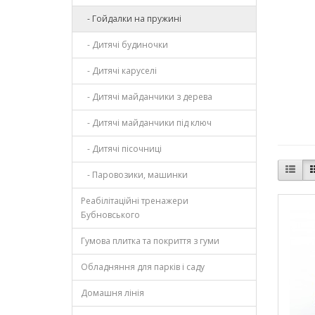
- Гойдалки на пружині
- Дитячі будиночки
- Дитячі каруселі
- Дитячі майданчики з дерева
- Дитячі майданчики під ключ
- Дитячі пісочниці
- Паровозики, машинки
Реабілітаційні тренажери
Бубновського
Гумова плитка та покриття з гуми
Обладняння для парків і саду
Домашня лінія