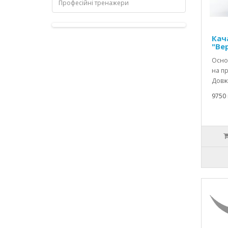
Професійні тренажери
Кач
"Вер
Осно
на пр
Довжи
9750 