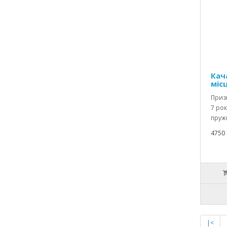
Кач
міс
Призн
7 рок
пружи
4750 
|<