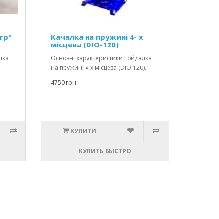
гр"
Качалка на пружині 4- х
місцева (DІO-120)
лка
Основні характеристики Гойдалка
на пружині 4-х місцева (DІO-120)..
4750 грн.
КУПИТИ
КУПИТЬ БЫСТРО