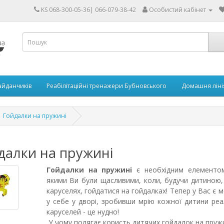
KS 068-300-05-36| 066-079-38-42
Особистий кабінет
айданчиків
Реабілітаційні тренажери Бубновського
Домашня ліні
Гойдалки на пружині
далки на пружині
Гойдалки на пружині
є необхідним елементом
якими Ви були щасливими, коли, будучи дитиною,
каруселях, гойдатися на гойдалках! Тепер у Вас є 
у себе у дворі, зробивши мрію кожної дитини реа
каруселей - це нудно!
У чому полягає користь дитячих гойдалок на пружи