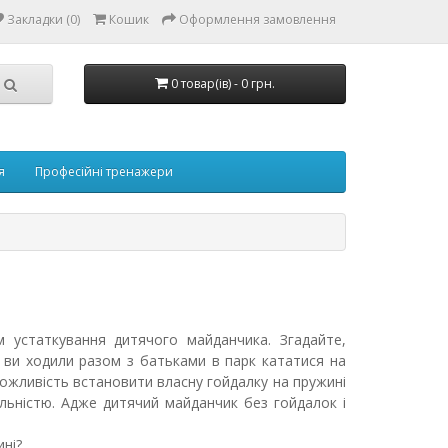
Закладки (0)
Кошик
Оформлення замовлення
0 товар(ів) - 0 грн.
я
Професійні тренажери
 устаткування дитячого майданчика. Згадайте,
 ви ходили разом з батьками в парк кататися на
можливість встановити власну гойдалку на пружині
льністю. Адже дитячий майданчик без гойдалок і
ні?