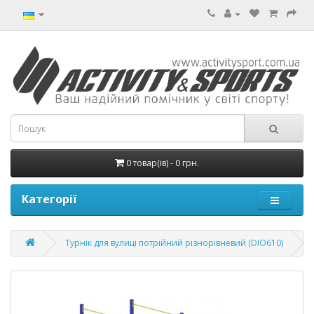
0 товар(ів) - 0 грн.
Категорії
Турнік для вулиці потрійний різнорівневий (DIO610)