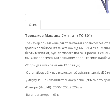
Опис
Тренажер Машина Смітта (ТС-301)
Тренажер призначень для тренування і розвитку дельтови
трапецеподібного м'яза, а також сідничних м'язів. . Маш
безліч м'язів ног, рук і плечового пояса. -Профіль несної
мм. Окрас полімерним покриттям порошковими фарбами 
-Упори для штанги мають 12 позицій;
-Органайзер з 3-х пар втулок для зберігання дисків d50 м
-Для усунення ковзання тренажер оснащень амортизуюч
-Розміри (ДхШхВ) : 2040х1200х2020 мм.
-Вага тренажера- 167 кг