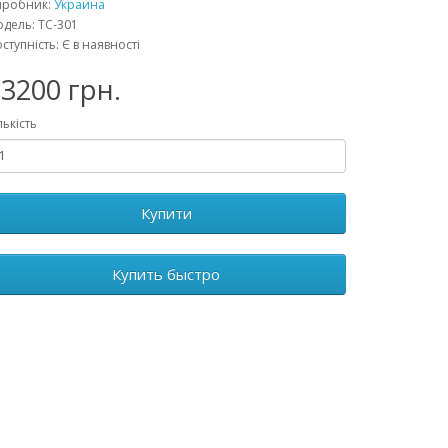
иробник:
Украина
дель: ТС-301
ступність: Є в наявності
3200 грн.
лькість
Купити
Купить быстро