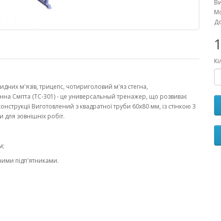
В
Мо
До
1
Кі
дних м'язів, трицепс, чотириголовий м'яз стегна,
инна Смітта (ТС-301) - це универсальный тренажер, що розвиває
 конструкції Виготовлений з квадратної труби 60х80 мм, із стінкою 3
для зовнішніх робіт.
м;
ими підп'ятниками.