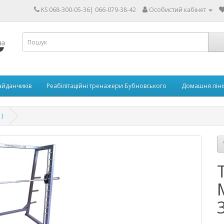
KS 068-300-05-36| 066-079-38-42
Особистий кабінет
айданчиків
Реабілітаційні тренажери Бубновського
Домашня ліні
)