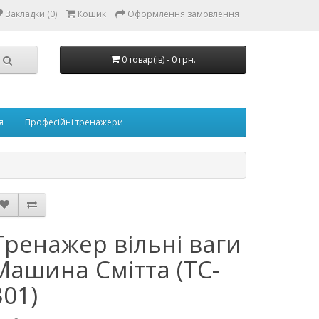
Закладки (0)
Кошик
Оформлення замовлення
0 товар(ів) - 0 грн.
я
Професійні тренажери
Тренажер вільні ваги
Машина Смітта (ТС-
301)