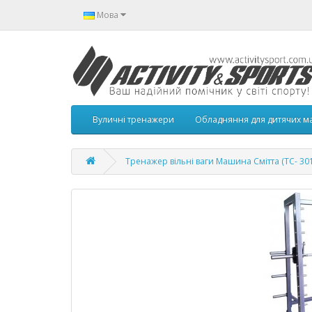
Мова
Вуличні тренажери
Обладняння для дитячих м
Тренажер вільні ваги Машина Смітта (ТС- 301