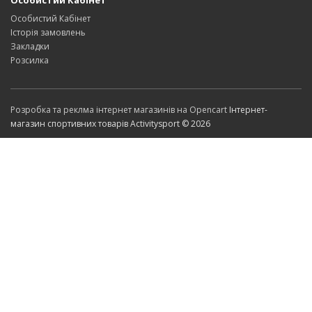
Особистий Кабінет
Особистий Кабінет
Історія замовлень
Закладки
Розсилка
Розробка та реклма інтернет магазинів на Opencart
Інтернет-
магазин спортивних товарів Activitysport © 2026