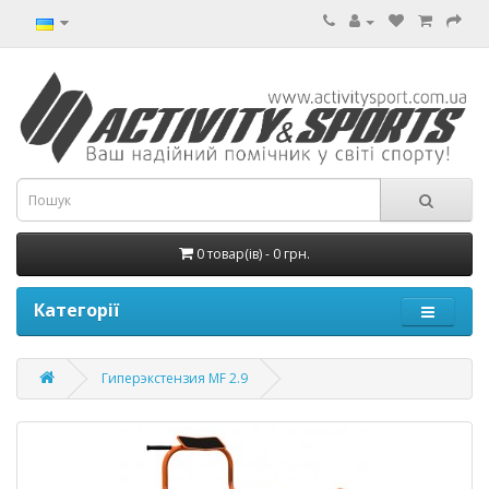
0 товар(ів) - 0 грн.
Категорії
Гиперэкстензия MF 2.9