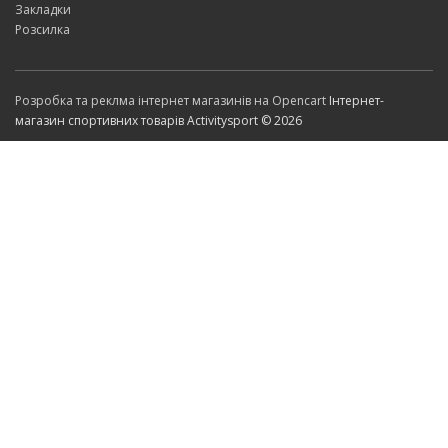
Закладки
Розсилка
Розробка та реклма інтернет магазинів на Opencart
Інтернет-
магазин спортивних товарів Activitysport © 2026