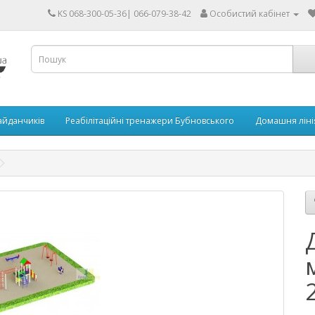
KS 068-300-05-36| 066-079-38-42
Особистий кабінет
айданчиків
Реабілітаційні тренажери Бубновського
Домашня ліні