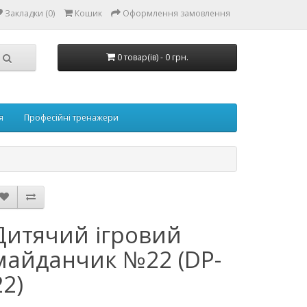
Закладки (0)
Кошик
Оформлення замовлення
0 товар(ів) - 0 грн.
я
Професійні тренажери
Дитячий ігровий
майданчик №22 (DP-
22)