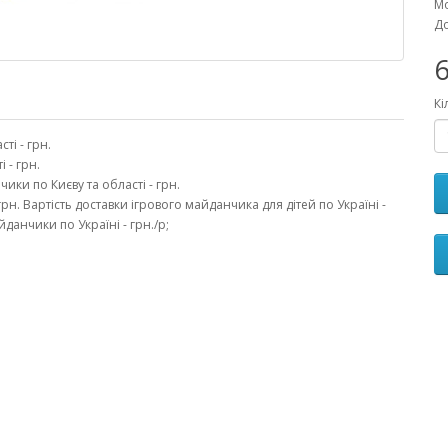
Мо
До
6
Кі
ті - грн.
 - грн.
ики по Києву та області - грн.
рн. Вартість доставки ігрового майданчика для дітей по Україні -
йданчики по Україні - грн./p;