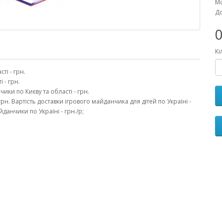
Мо
До
0
Кі
ті - грн.
 - грн.
ики по Києву та області - грн.
рн. Вартість доставки ігрового майданчика для дітей по Україні -
йданчики по Україні - грн./p;