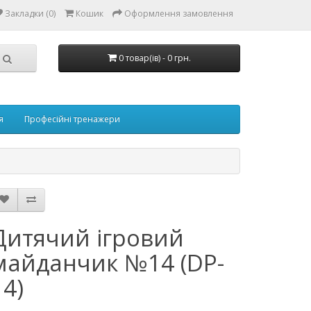
Закладки (0)
Кошик
Оформлення замовлення
0 товар(ів) - 0 грн.
я
Професійні тренажери
Дитячий ігровий
майданчик №14 (DP-
14)