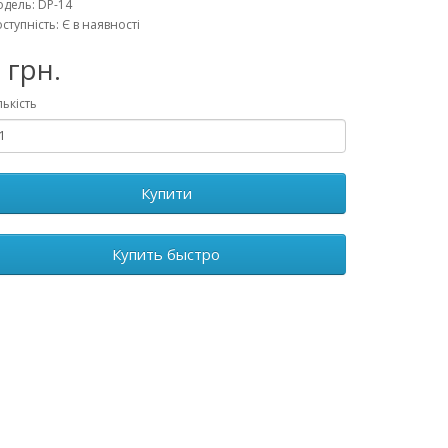
дель: DP-14
ступність: Є в наявності
 грн.
лькість
Купити
Купить быстро