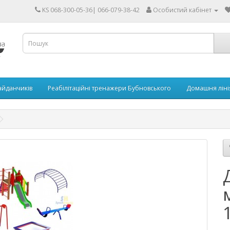
KS 068-300-05-36| 066-079-38-42
Особистий кабінет
айданчиків
Реабілітаційні тренажери Бубновського
Домашня ліні