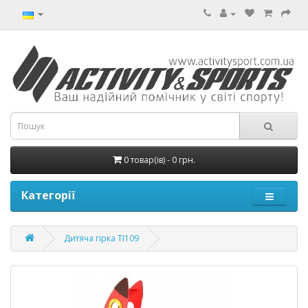
0 товар(ів) - 0 грн.
Категорії
Дитяча гірка ТІ109