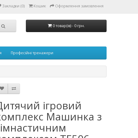
Закладки (0)
Кошик
Оформлення замовлення
0 товар(ів) - 0 грн.
я
Професійні тренажери
Дитячий ігровий
комплекс Машинка з
гімнастичним