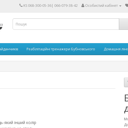
KS 068-300-05-36| 066-079-38-42
Особистий кабінет
айданчиків
Реабілітаційні тренажери Бубновського
Домашня ліні
Мо
ь-який інший колір
До