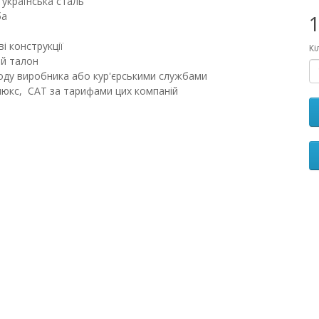
 українська сталь
ба
1
і конструкції
Кі
ий талон
аводу виробника або кур'єрськими службами
юкс, CAT за тарифами цих компаній