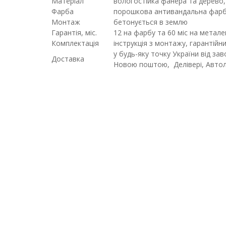
Матеріал
вологостійка фанера та дерево,
Фарба
порошкова антивандальна фар
Монтаж
бетонується в землю
Гарантія, міс.
12 на фарбу та 60 міс на металев
Комплектація
інструкція з монтажу, гарантійн
у будь-яку точку України від з
Доставка
Новою поштою, Делівері, Автол