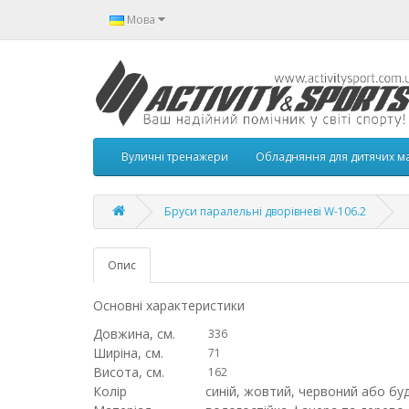
Мова
Вуличні тренажери
Обладняння для дитячих м
Бруси паралельні дворівневі W-106.2
Опис
Основні характеристики
Довжина, см.
336
Ширіна, см.
71
Висота, см.
162
Колір
синій, жовтий, червоний або буд