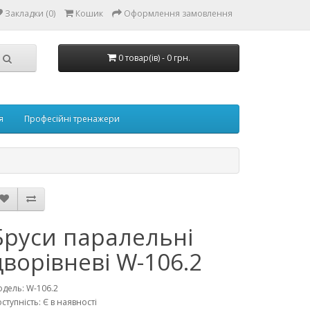
Закладки (0)
Кошик
Оформлення замовлення
0 товар(ів) - 0 грн.
я
Професійні тренажери
Бруси паралельні
дворівневі W-106.2
дель: W-106.2
ступність: Є в наявності